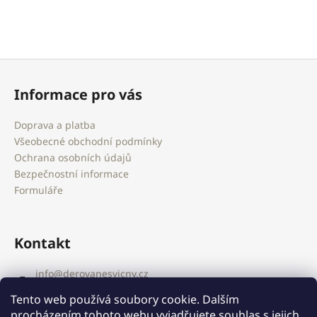
Z
á
Informace pro vás
p
a
Doprava a platba
t
Všeobecné obchodní podmínky
í
Ochrana osobních údajů
Bezpečnostní informace
Formuláře
Kontakt
info
@
derovanesvicny.cz
+420603461571
Tento web používá soubory cookie. Dalším
derovanesvicny
procházením tohoto webu vyjadřujete souhlas s jejich