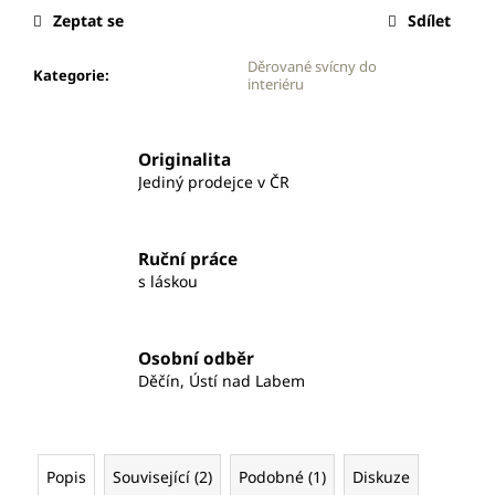
č
Zeptat se
Sdílet
u
j
Děrované svícny do
e
Kategorie
:
interiéru
m
e
Originalita
Jediný prodejce v ČR
KUŽEL
449
Kč
Ruční práce
s láskou
Osobní odběr
Děčín, Ústí nad Labem
Popis
Související (2)
Podobné (1)
Diskuze