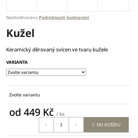
a
j
Průměrné
Neohodnoceno
Podrobnosti hodnocení
í
hodnocení
Kužel
produktu
t
je
?
0,0
z
Keramický děrovaný svícen ve tvaru kužele
5
hvězdiček.
VARIANTA
HLEDAT
Zvolte variantu
D
o
od
449 Kč
p
/ ks
o
Měrná
r
DO KOŠÍKU
cena:
u