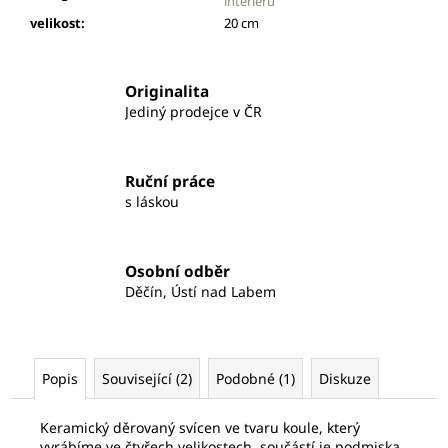
č
interiéru
u
velikost
:
20 cm
j
e
m
Originalita
e
Jediný prodejce v ČR
KOULE
Ruční práce
335
s láskou
Kč
Osobní odběr
Děčín, Ústí nad Labem
Popis
Související (2)
Podobné (1)
Diskuze
Keramický děrovaný svícen ve tvaru koule, který
vyrábíme ve čtyřech velikostech, součástí je podmiska