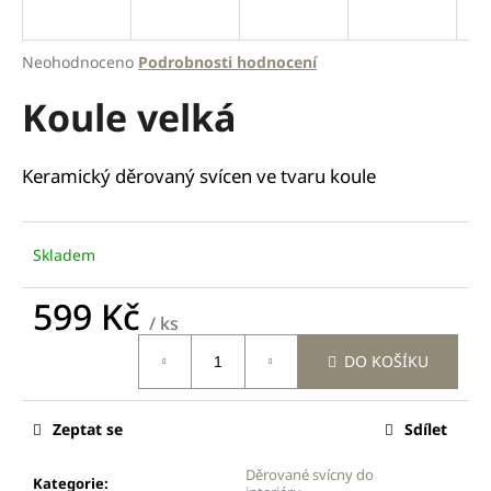
a
j
Průměrné
Neohodnoceno
Podrobnosti hodnocení
í
hodnocení
Koule velká
produktu
t
je
?
0,0
z
Keramický děrovaný svícen ve tvaru koule
5
hvězdiček.
HLEDAT
Skladem
599 Kč
/ ks
Měrná
D
DO KOŠÍKU
cena:
o
p
o
Zeptat se
Sdílet
r
u
Děrované svícny do
Kategorie
: