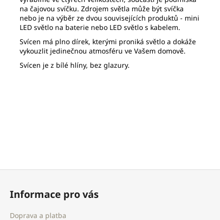
na čajovou svíčku. Zdrojem světla může být svíčka
nebo je na výběr ze dvou souvisejících produktů - mini
LED světlo na baterie nebo LED světlo s kabelem.
Svícen má plno dírek, kterými proniká světlo a dokáže
vykouzlit jedinečnou atmosféru ve Vašem domově.
Svícen je z bílé hlíny, bez glazury.
Z
á
Informace pro vás
p
a
Doprava a platba